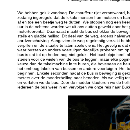
We hebben geluk vandaag. De chauffeur rijdt verantwoord, he
zodanig ingeregeld dat de lokale mensen hun mutsen en hand
af en toe een beetje weg te dutten. We stoppen nog een keer 
uur in de ochtend worden we uit ons dutten gewekt door het
motortoerental. Daarnaast maakt de bus schokkende beweginge
steile en gladde helling. Dit deel van de weg, ergens halverw
aardverschuiving. Aangezien de weg regelmatig verzakt hebbe
verpillen en de situatie te laten zoals die is. Het gevolg is 
waar bussen en andere voertuigen dagelijks proberen om op
bus is dat tot op heden nog niet gelukt. Het bushulpje heeft 
stenen voor de wielen van de bus te leggen, maar elke poging 
keuze dan de takelmachine in te huren, die bovenaan de heuve
het omhoog takelen van bussen en andere voertuigen. Het t
beginnen. Enkele seconden nadat de bus in beweging is gekom
meters over de modderhelling naar beneden. Als we veilig to
en verlaten we de bus. Door de modder klauteren we de hell
iedereen de bus weer in en vervolgen we onze reis naar Bukki