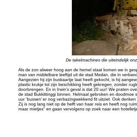
De takelmachines die uiteindelijk on
Als de zon alweer hoog aan de hemel staat komen we in gesp
man van middelbare leeftijd uit de stad Medan, die in verband 
Aangezien hij zijn buskaartje laat heeft gekocht, is hij aang
plastic krukje tot zijn beschikking heeft gekregen, zonder rug
doorbrengen. En in Irwin’s geval is dat 20 uur! We praten over 
de stad Bukkittinggi binnen. Helmaal gebroken en doodmoe s
uur ‘bussen’ er nog verbazingwekkend fit uitziet. Ook denke
Zij is nog lang niet op de helft van haar reis en heeft nog rui
maar mietjes” en gaan vervolgens op zoek naar een hotelletj