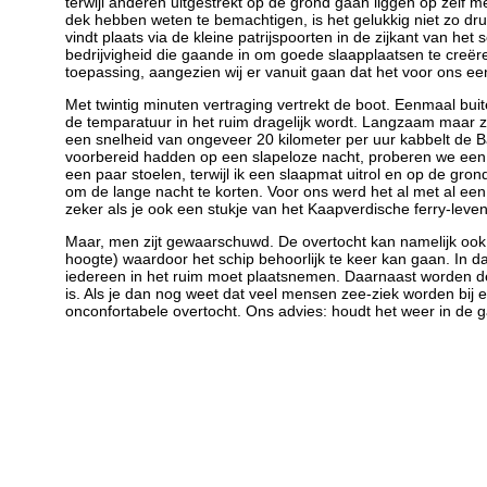
terwijl anderen uitgestrekt op de grond gaan liggen op zelf
dek hebben weten te bemachtigen, is het gelukkig niet zo druk
vindt plaats via de kleine patrijspoorten in de zijkant van h
bedrijvigheid die gaande in om goede slaapplaatsen te creër
toepassing, aangezien wij er vanuit gaan dat het voor ons ee
Met twintig minuten vertraging vertrekt de boot. Eenmaal bui
de temparatuur in het ruim dragelijk wordt. Langzaam maar z
een snelheid van ongeveer 20 kilometer per uur kabbelt de B
voorbereid hadden op een slapeloze nacht, proberen we een p
een paar stoelen, terwijl ik een slaapmat uitrol en op de gron
om de lange nacht te korten. Voor ons werd het al met al een 
zeker als je ook een stukje van het Kaapverdische ferry-lev
Maar, men zijt gewaarschuwd. De overtocht kan namelijk ook h
hoogte) waardoor het schip behoorlijk te keer kan gaan. In 
iedereen in het ruim moet plaatsnemen. Daarnaast worden de 
is. Als je dan nog weet dat veel mensen zee-ziek worden bij e
onconfortabele overtocht. Ons advies: houdt het weer in de g