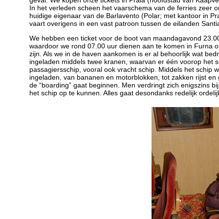
geval. We kopen onze tickets in Praia (hoofdstad van Kaapve
In het verleden scheen het vaarschema van de ferries zeer on
huidige eigenaar van de Barlavento (Polar; met kantoor in Pr
vaart overigens in een vast patroon tussen de eilanden Sant
We hebben een ticket voor de boot van maandagavond 23.00 
waardoor we rond 07.00 uur dienen aan te komen in Furna o
zijn. Als we in de haven aankomen is er al behoorlijk wat be
ingeladen middels twee kranen, waarvan er één voorop het sc
passagiersschip, vooral ook vracht schip. Middels het schip 
ingeladen, van bananen en motorblokken, tot zakken rijst en 
de “boarding” gaat beginnen. Men verdringt zich enigszins bij
het schip op te kunnen. Alles gaat desondanks redelijk ordelij