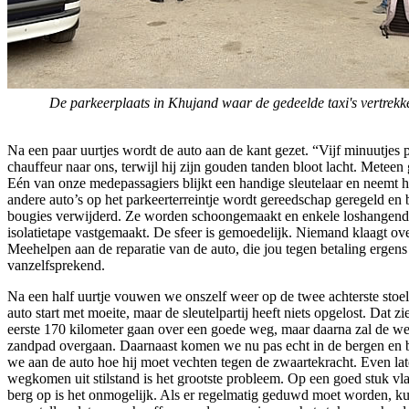
De parkeerplaats in Khujand waar de gedeelde taxi's vertre
Na een paar uurtjes wordt de auto aan de kant gezet. “Vijf minuutjes 
chauffeur naar ons, terwijl hij zijn gouden tanden bloot lacht. Metee
Eén van onze medepassagiers blijkt een handige sleutelaar en neemt h
andere auto’s op het parkeerterreintje wordt gereedschap geregeld en 
bougies verwijderd. Ze worden schoongemaakt en enkele loshangen
isolatietape vastgemaakt. De sfeer is gemoedelijk. Niemand klaagt ove
Meehelpen aan de reparatie van de auto, die jou tegen betaling ergens 
vanzelfsprekend.
Na een half uurtje vouwen we onszelf weer op de twee achterste stoe
auto start met moeite, maar de sleutelpartij heeft niets opgelost. Dat zi
eerste 170 kilometer gaan over een goede weg, maar daarna zal de we
zandpad overgaan. Daarnaast komen we nu pas echt in de bergen en bi
we aan de auto hoe hij moet vechten tegen de zwaartekracht. Even late
wegkomen uit stilstand is het grootste probleem. Op een goed stuk vl
berg op is het onmogelijk. Als er regelmatig geduwd moet worden, k