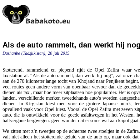
Als de auto rammelt, dan werkt hij nog
Dushanbe (Tadzjikistan), 20 juli 2015
Stotterend, rammelend en piepend rijdt de Opel Zafira waar we 
taxistation af. “Als de auto rammelt, dan werkt hij nog”, zal onze cha
aan de 270 kilometer lange tocht van Khojand naar Penjikent begint. 
veel routes geen andere vorm van openbaar vervoer dan de gedeelde 
dienen als taxi, maar hoe meer zitplaatsen hoe populairder. Het is opva
landen, verschillende merken tweedehands auto’s worden aangeschaft
dienen. In Kirgistan kiest men voor de grotere Japanse auto’s, ter
opvallend vaak voor Opel kiest. Vooral de Opel Zafira met zeven zitp
auto, die is ontwikkeld voor de goede asfaltwegen in het Westen, ho
halfvergane bergwegen: geen wonder dat er soms wat aan kapot gaat.
We zitten met z’n tweetjes op de achterste twee stoeltjes in de Zafira.
valt niet alleen het stotterende geluid van de auto op, maar ook da