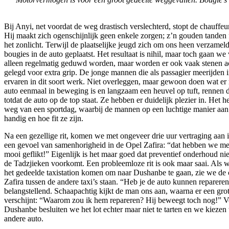
Bij Anyi, net voordat de weg drastisch verslechterd, stopt de chauffeur
Hij maakt zich ogenschijnlijk geen enkele zorgen; z’n gouden tanden 
het zonlicht. Terwijl de plaatselijke jeugd zich om ons heen verzame
bougies in de auto geplaatst. Het resultaat is nihil, maar toch gaan we
alleen regelmatig geduwd worden, maar worden er ook vaak stenen ac
gelegd voor extra grip. De jonge mannen die als passagier meerijden in
ervaren in dit soort werk. Niet overleggen, maar gewoon doen wat er
auto eenmaal in beweging is en langzaam een heuvel op tuft, rennen d
totdat de auto op de top staat. Ze hebben er duidelijk plezier in. Het h
weg van een sportdag, waarbij de mannen op een luchtige manier aan 
handig en hoe fit ze zijn.
Na een gezellige rit, komen we met ongeveer drie uur vertraging aan i
een gevoel van samenhorigheid in de Opel Zafira: “dat hebben we met
mooi geflikt!” Eigenlijk is het maar goed dat preventief onderhoud nie
de Tadzjieken voorkomt. Een probleemloze rit is ook maar saai. Als w
het gedeelde taxistation komen om naar Dushanbe te gaan, zie we de 
Zafira tussen de andere taxi’s staan. “Heb je de auto kunnen reparer
belangstellend. Schaapachtig kijkt de man ons aan, waarna er een grote
verschijnt: “Waarom zou ik hem repareren? Hij beweegt toch nog!” Vo
Dushanbe besluiten we het lot echter maar niet te tarten en we kiezen
andere auto.