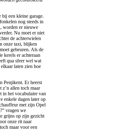
 bij een kleine garage.
fonkelen nog steeds in
ld, worden er nieuwe
 verder. Nu moet er niet
hter de achterwielen
 onze taxi, blijken
 moet gebeuren. Als de
e kerels er achteraan
eeft qua sfeer wel wat
elkaar laten zien hoe
n Penjikent. Er heerst
 z’n allen toch maar
t in het vocabulaire van
e enkele dagen later op
chauffeur met zijn Opel
en?” vragen we
 grijns op zijn gezicht
or onze rit naar
 toch maar voor een