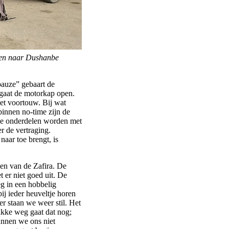
kken naar Dushanbe
pauze” gebaart de
n gaat de motorkap open.
et voortouw. Bij wat
binnen no-time zijn de
de onderdelen worden met
r de vertraging.
naar toe brengt, is
len van de Zafira. De
et er niet goed uit. De
g in een hobbelig
j ieder heuveltje horen
r staan we weer stil. Het
akke weg gaat dat nog;
unnen we ons niet