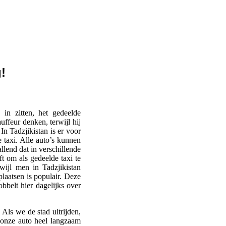
!
in zitten, het gedeelde
uffeur denken, terwijl hij
In Tadzjikistan is er voor
taxi. Alle auto’s kunnen
llend dat in verschillende
 om als gedeelde taxi te
wijl men in Tadzjikistan
laatsen is populair. Deze
bbelt hier dagelijks over
 Als we de stad uitrijden,
t onze auto heel langzaam