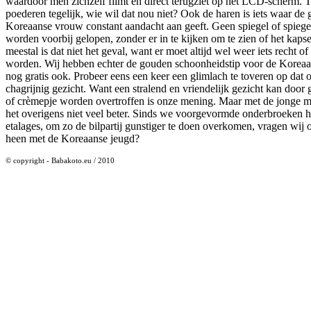
waardoor men zichzelf filmt en direct terugziet op het LCD-scherm. 
poederen tegelijk, wie wil dat nou niet? Ook de haren is iets waar de
Koreaanse vrouw constant aandacht aan geeft. Geen spiegel of spiege
worden voorbij gelopen, zonder er in te kijken om te zien of het kapse
meestal is dat niet het geval, want er moet altijd wel weer iets recht o
worden. Wij hebben echter de gouden schoonheidstip voor de Koreaan
nog gratis ook. Probeer eens een keer een glimlach te toveren op dat
chagrijnig gezicht. Want een stralend en vriendelijk gezicht kan door 
of crèmepje worden overtroffen is onze mening. Maar met de jonge 
het overigens niet veel beter. Sinds we voorgevormde onderbroeken 
etalages, om zo de bilpartij gunstiger te doen overkomen, vragen wij o
heen met de Koreaanse jeugd?
© copyright - Babakoto.eu / 2010