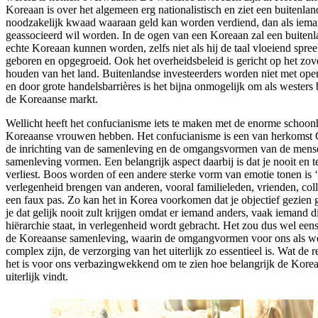
Koreaan is over het algemeen erg nationalistisch en ziet een buitenland
noodzakelijk kwaad waaraan geld kan worden verdiend, dan als ieman
geassocieerd wil worden. In de ogen van een Koreaan zal een buitenl
echte Koreaan kunnen worden, zelfs niet als hij de taal vloeiend spree
geboren en opgegroeid. Ook het overheidsbeleid is gericht op het zov
houden van het land. Buitenlandse investeerders worden niet met op
en door grote handelsbarrières is het bijna onmogelijk om als westers 
de Koreaanse markt.
Wellicht heeft het confucianisme iets te maken met de enorme schoon
Koreaanse vrouwen hebben. Het confucianisme is een van herkomst C
de inrichting van de samenleving en de omgangsvormen van de mens
samenleving vormen. Een belangrijk aspect daarbij is dat je nooit en t
verliest. Boos worden of een andere sterke vorm van emotie tonen is 
verlegenheid brengen van anderen, vooral familieleden, vrienden, coll
een faux pas. Zo kan het in Korea voorkomen dat je objectief gezien g
je dat gelijk nooit zult krijgen omdat er iemand anders, vaak iemand d
hiërarchie staat, in verlegenheid wordt gebracht. Het zou dus wel eens
de Koreaanse samenleving, waarin de omgangvormen voor ons als we
complex zijn, de verzorging van het uiterlijk zo essentieel is. Wat de
het is voor ons verbazingwekkend om te zien hoe belangrijk de Kore
uiterlijk vindt.