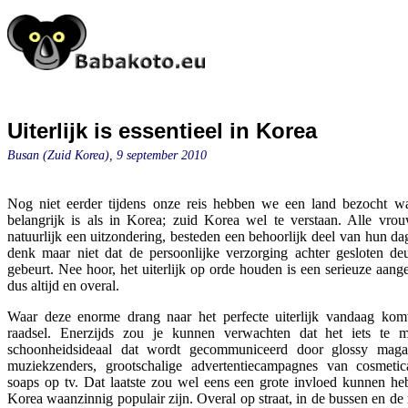
Uiterlijk is essentieel in Korea
Busan (Zuid Korea), 9 september 2010
Nog niet eerder tijdens onze reis hebben we een land bezocht waar
belangrijk is als in Korea; zuid Korea wel te verstaan. Alle vro
natuurlijk een uitzondering, besteden een behoorlijk deel van hun da
denk maar niet dat de persoonlijke verzorging achter gesloten deu
gebeurt. Nee hoor, het uiterlijk op orde houden is een serieuze aang
dus altijd en overal.
Waar deze enorme drang naar het perfecte uiterlijk vandaag komt
raadsel. Enerzijds zou je kunnen verwachten dat het iets te 
schoonheidsideaal dat wordt gecommuniceerd door glossy magaz
muziekzenders, grootschalige advertentiecampagnes van cosmeti
soaps op tv. Dat laatste zou wel eens een grote invloed kunnen he
Korea waanzinnig populair zijn. Overal op straat, in de bussen en de