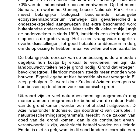
70% van de Indonesische bossen verdwenen. Op het moment 
Sumatra, en wel in het Gunung Leuser Nationale Park. Hier is 
meest belangrijke biologisch beschermde natuurg
ecosysteemlaboratorium vanwege zijn gevarieerdheid
onderzoeksgebied aangewezen dat extra beschermd wordt.
buitenlandse onderzoekers. Maar zelfs dit kleine stukje ju
de onderzoekers is sinds 1999, inmiddels een derde deel van 
stoppen is de grote vraag. Het is een vraag waar dagelijks 
overheidsinstellingen, tot goed betaalde ambtenaren in de g
om de oplossing te hebben, maar we willen wel een aantal be
De belangrijkste oorzaak van de ontbossing is de armoede 
dagelijks hun kostje bij elkaar te verdienen, en zijn da
landbouwactiviteiten heb je grond nodig. Grond dat vroeger bo
bevolkingsgroei. Hierdoor moeten steeds meer monden wor
bouwen. Eigenlijk gebeurt hier hetzelfde als wat vroeger in 
zeep geholpen. Dit wordt door Zuidoost Aziaten overigens 
hun bossen op te offeren voor economische groei.
Uiteraard zijn er veel natuurbeschermingsprogramma’s o
manier aan een programma ter behoud van de natuur. Echte
van de grond komen, worden ze niet of slecht uitgevoerd. De
Azië, waaronder Indonesië, zijn doordrenkt van corruptie. 
natuurbeschermingsprogramma’s, terecht in de zakken van 
goed van de grond komen, dan is de continuïteit ervan
verantwoordelijk zijn, vaak slecht betaald worden en uiteind
En dat is niet zo gek, want in dit soort landen is corruptie e