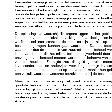
Een ander belangrijk aspect is dat mensen in Zuidoost Azië al
termijn geld is veel zekerder en dus veel belangrijker. En oo
Een mooie spijkerbroek, glimmende brommer en flitsend mobie
om in de lange termijn te denken, hebben de mensen hier ge
op de wereldmarkt een belangrijke aanjager van de houtkap
erger nog, als het tuinsetje na een paar jaar in weer en win
een nieuwe. Alleen maar wijzen naar de Aziatische landen waar
De oplossing zal waarschijnlijk ergens liggen op het geb
landen, en vooral ook lokale bevolkingen, financieel gezien
we financieel interessant op de korte termijn, en niet op 
bossen zorgdragen, kunnen gaan waarderen. Dat zou beteke
waaronder dus de productie van zuurstof en het behoud van
koste van landen die het milieu belasten, bijvoorbeeld door
ontvangen zou besteed moeten worden ten behoeve van de l
van de houtkap. Enerzijds zou dit geld gebruikt moete
levensonderhoud, en anderzijds voor lange termijn investe
zodat mensen in de toekomst op een andere manier hun geld ku
een valkuil, waardoor westerse betrokkenheid bij de besteding
Maar hiermee zijn we er nog niet, want de volgende vraag
grootste belaster van het milieu, betalen voor het beho
waarschijnlijk ook nooit zal komen? Met andere woorden: 
buitenwijk van Parijs, meer belasting gaan betalen voor de bo
westerling eerder aan de korte termijn denkt dan aan de lan
Aziaten!