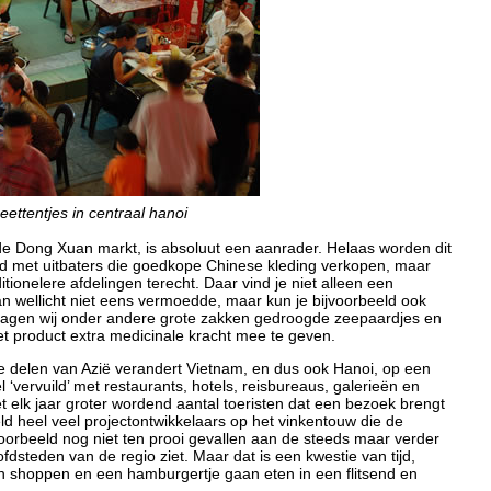
eettentjes in centraal hanoi
de Dong Xuan markt, is absoluut een aanrader. Helaas worden dit
ld met uitbaters die goedkope Chinese kleding verkopen, maar
itionelere afdelingen terecht. Daar vind je niet alleen een
an wellicht niet eens vermoedde, maar kun je bijvoorbeeld ook
 zagen wij onder andere grote zakken gedroogde zeepaardjes en
et product extra medicinale kracht mee te geven.
re delen van Azië verandert Vietnam, en dus ook Hanoi, op een
 ‘vervuild’ met restaurants, hotels, reisbureaus, galerieën en
t elk jaar groter wordend aantal toeristen dat een bezoek brengt
eld heel veel projectontwikkelaars op het vinkentouw die de
jvoorbeeld nog niet ten prooi gevallen aan de steeds maar verder
dsteden van de regio ziet. Maar dat is een kwestie van tijd,
an shoppen en een hamburgertje gaan eten in een flitsend en