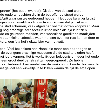
arter’ (het oude kwartier). Dit deel van de stad wordt
r de oude ambachten die in de betreffende straat worden
 het Azië waarvan we gedroomd hebben. Het oude kwartier bruist
e ogen voornamelijk nodig om te voorkomen dat je niet wordt
 de stad scheuren, vaak afgeladen vol met dozen koopwaar. Maar
nog prachtige architectuur uit de koloniale tijd kunt zien.
ende en geurende manden, van waaruit ze goedkope maaltijden
n paar kleine cafeetjes waar mensen even tot rust komen door te
rs: een ‘bia hoi’ (lokaal bier van het vat).
lopen. Veel bezoekers aan Hanoi die maar een paar dagen te
n de overigens prachtige museums die de stad te bieden heeft.
noi leert kennen. Het is werkelijk een belevenis om door het oude
een groot deel per straat zijn gegroepeerd . Zo heb je
straat’ betekent. Een aantal van de winkels in dit oude deel van de
t gevoel een winkeltje in te kijken waarin de tijd de afgelopen