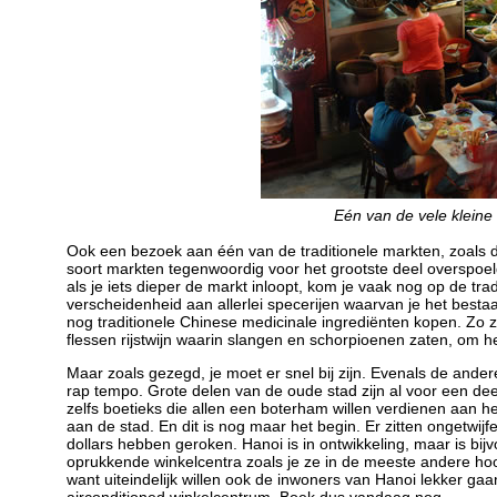
Eén van de vele kleine 
Ook een bezoek aan één van de traditionele markten, zoals 
soort markten tegenwoordig voor het grootste deel overspoe
als je iets dieper de markt inloopt, kom je vaak nog op de trad
verscheidenheid aan allerlei specerijen waarvan je het besta
nog traditionele Chinese medicinale ingrediënten kopen. Zo
flessen rijstwijn waarin slangen en schorpioenen zaten, om h
Maar zoals gezegd, je moet er snel bij zijn. Evenals de ande
rap tempo. Grote delen van de oude stad zijn al voor een deel
zelfs boetieks die allen een boterham willen verdienen aan he
aan de stad. En dit is nog maar het begin. Er zitten ongetwijf
dollars hebben geroken. Hanoi is in ontwikkeling, maar is bi
oprukkende winkelcentra zoals je ze in de meeste andere hoof
want uiteindelijk willen ook de inwoners van Hanoi lekker ga