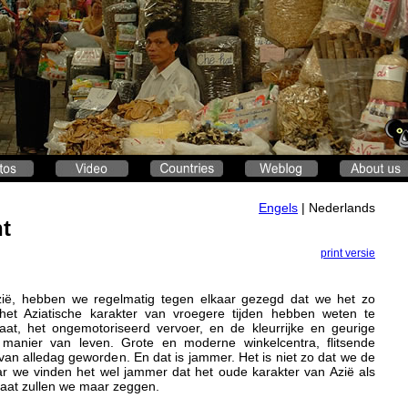
Engels
| Nederlands
t
print versie
Azië, hebben we regelmatig tegen elkaar gezegd dat we het zo
het Aziatische karakter van vroegere tijden hebben weten te
at, het ongemotoriseerd vervoer, en de kleurrijke en geurige
anier van leven. Grote en moderne winkelcentra, flitsende
van alledag geworden. En dat is jammer. Het is niet zo dat we de
r we vinden het wel jammer dat het oude karakter van Azië als
laat zullen we maar zeggen.