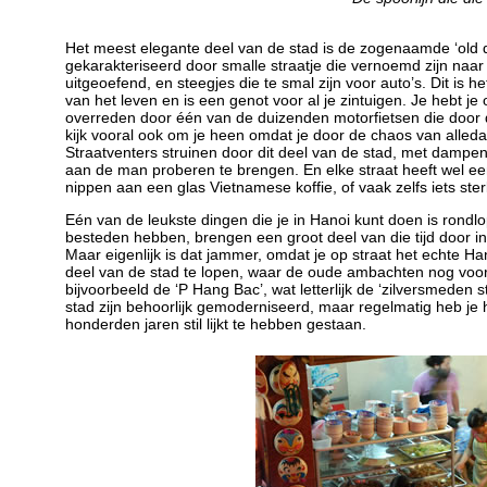
Het meest elegante deel van de stad is de zogenaamde ‘old qu
gekarakteriseerd door smalle straatje die vernoemd zijn naa
uitgeoefend, en steegjes die te smal zijn voor auto’s. Dit is
van het leven en is een genot voor al je zintuigen. Je hebt j
overreden door één van de duizenden motorfietsen die door
kijk vooral ook om je heen omdat je door de chaos van alledag 
Straatventers struinen door dit deel van de stad, met damp
aan de man proberen te brengen. En elke straat heeft wel ee
nippen aan een glas Vietnamese koffie, of vaak zelfs iets sterke
Eén van de leukste dingen die je in Hanoi kunt doen is rond
besteden hebben, brengen een groot deel van die tijd door i
Maar eigenlijk is dat jammer, omdat je op straat het echte Ha
deel van de stad te lopen, waar de oude ambachten nog voor 
bijvoorbeeld de ‘P Hang Bac’, wat letterlijk de ‘zilversmeden 
stad zijn behoorlijk gemoderniseerd, maar regelmatig heb je he
honderden jaren stil lijkt te hebben gestaan.