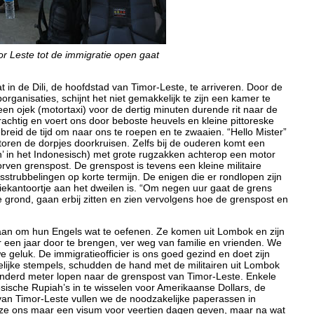
 Leste tot de immigratie open gaat
 in de Dili, de hoofdstad van Timor-Leste, te arriveren. Door de
ganisaties, schijnt het niet gemakkelijk te zijn een kamer te
en ojek (motortaxi) voor de dertig minuten durende rit naar de
prachtig en voert ons door beboste heuvels en kleine pittoreske
breid de tijd om naar ons te roepen en te zwaaien. “Hello Mister”
oren de dorpjes doorkruisen. Zelfs bij de ouderen komt een
en’ in het Indonesisch) met grote rugzakken achterop een motor
torven grenspost. De grenspost is tevens een kleine militaire
sstrubbelingen op korte termijn. De enigen die er rondlopen zijn
ekantoortje aan het dweilen is. “Om negen uur gaat de grens
grond, gaan erbij zitten en zien vervolgens hoe de grenspost en
taan om hun Engels wat te oefenen. Ze komen uit Lombok en zijn
r een jaar door te brengen, ver weg van familie en vrienden. We
e geluk. De immigratieofficier is ons goed gezind en doet zijn
elijke stempels, schudden de hand met de militairen uit Lombok
onderd meter lopen naar de grenspost van Timor-Leste. Enkele
sische Rupiah’s in te wisselen voor Amerikaanse Dollars, de
 van Timor-Leste vullen we de noodzakelijke paperassen in
n ze ons maar een visum voor veertien dagen geven, maar na wat