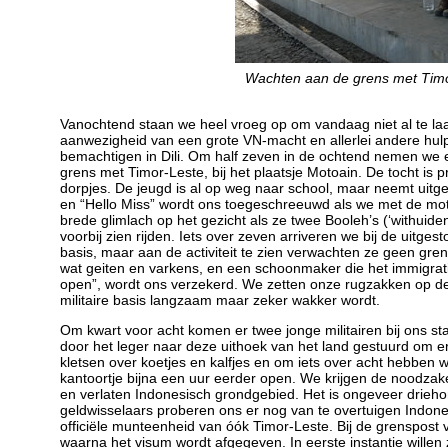
Wachten aan de grens met Timor
Vanochtend staan we heel vroeg op om vandaag niet al te laat
aanwezigheid van een grote VN-macht en allerlei andere hulpor
bemachtigen in Dili. Om half zeven in de ochtend nemen we e
grens met Timor-Leste, bij het plaatsje Motoain. De tocht is 
dorpjes. De jeugd is al op weg naar school, maar neemt uitge
en “Hello Miss” wordt ons toegeschreeuwd als we met de mot
brede glimlach op het gezicht als ze twee Booleh’s (‘withuid
voorbij zien rijden. Iets over zeven arriveren we bij de uitges
basis, maar aan de activiteit te zien verwachten ze geen gren
wat geiten en varkens, en een schoonmaker die het immigrati
open”, wordt ons verzekerd. We zetten onze rugzakken op de 
militaire basis langzaam maar zeker wakker wordt.
Om kwart voor acht komen er twee jonge militairen bij ons s
door het leger naar deze uithoek van het land gestuurd om e
kletsen over koetjes en kalfjes en om iets over acht hebben w
kantoortje bijna een uur eerder open. We krijgen de noodzak
en verlaten Indonesisch grondgebied. Het is ongeveer drieh
geldwisselaars proberen ons er nog van te overtuigen Indone
officiële munteenheid van óók Timor-Leste. Bij de grenspost
waarna het visum wordt afgegeven. In eerste instantie wille