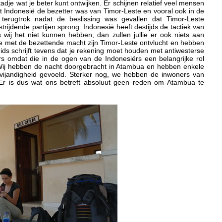
dje wat je beter kunt ontwijken. Er schijnen relatief veel mensen
t Indonesië de bezetter was van Timor-Leste en vooral ook in de
 terugtrok nadat de beslissing was gevallen dat Timor-Leste
rijdende partijen sprong. Indonesië heeft destijds de tactiek van
wij het niet kunnen hebben, dan zullen jullie er ook niets aan
 met de bezettende macht zijn Timor-Leste ontvlucht en hebben
ds schrijft tevens dat je rekening moet houden met antiwesterse
ërs omdat die in de ogen van de Indonesiërs een belangrijke rol
 Wij hebben de nacht doorgebracht in Atambua en hebben enkele
ijandigheid gevoeld. Sterker nog, we hebben de inwoners van
 Er is dus wat ons betreft absoluut geen reden om Atambua te