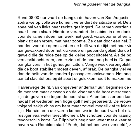
Ivonne poseert met de bangka
Rond 08.00 uur vaart de bangka de haven van San Augustin ui
zodra we op volle zee komen, verandert de situatie snel. De z
speelbal van links naar rechts geslingerd. De ramen worden 
naar binnen slaan. Hierdoor verandert de cabine in een donk
voor de ramen doen hun werk niet goed, waardoor er af en to
plank zit een vrouw met haar zoontje. Ze gaat door een hel. Ze
handen voor de ogen slaat en de helft van de tijd met haar v
aangewakkerd door het krakende en piepende geluid die de 
geweld die de ruige zee op de kleine boot uitoefent. Als de 
verschrikt achterom, om te zien of de boot nog heel is. De 
bangka vers in het geheugen zitten. Vorige week verongelukt 
die de boot stabiliteit moest geven, af brak. De bangka viel 
dan de helft van de honderd passagiers omkwamen. Het ongeluk
aantal slachtoffers bij dit soort ongelukken heeft te maken m
Halverwege de rit, van ongeveer anderhalf uur, beginnen de 
de mensen maar gewoon op de vloer van de boot overgeven. Er
zijn de golven die tegen de boot slaan. Af en toe is er een kor
nadat het wederom een hoge golf heeft gepareerd. De vrouw n
volgend zakje chips om hem maar zoveel mogelijk af te leiden.
zijn. Na ruim een uur varen komen we in de buurt van het e
rustiger vaarwater terechtkomen. De schotten voor de raampje
tevoorschijn komt. De Filippino’s beginnen weer met elkaar t
haven van Romblon stad. “Poeh, dat hebben we overleefd”, 