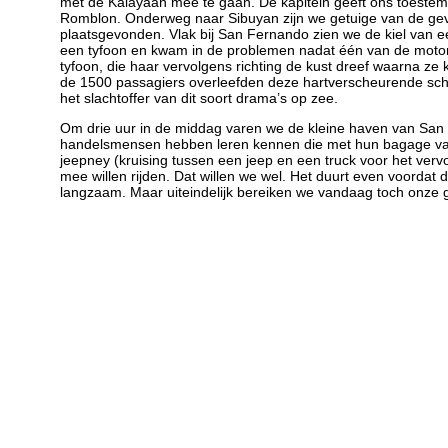
met de Kalayaan mee te gaan. De kapitein geeft ons toestem
Romblon. Onderweg naar Sibuyan zijn we getuige van de gevo
plaatsgevonden. Vlak bij San Fernando zien we de kiel van ee
een tyfoon en kwam in de problemen nadat één van de motor
tyfoon, die haar vervolgens richting de kust dreef waarna ze 
de 1500 passagiers overleefden deze hartverscheurende sche
het slachtoffer van dit soort drama’s op zee.
Om drie uur in de middag varen we de kleine haven van San
handelsmensen hebben leren kennen die met hun bagage v
jeepney (kruising tussen een jeep en een truck voor het ve
mee willen rijden. Dat willen we wel. Het duurt even voordat
langzaam. Maar uiteindelijk bereiken we vandaag toch onze g