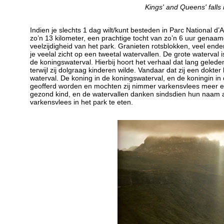
Kings' and Queens' falls 
Indien je slechts 1 dag wilt/kunt besteden in Parc National d
zo’n 13 kilometer, een prachtige tocht van zo’n 6 uur genaa
veelzijdigheid van het park. Granieten rotsblokken, veel end
je veelal zicht op een tweetal watervallen. De grote waterval 
de koningswaterval. Hierbij hoort het verhaal dat lang geled
terwijl zij dolgraag kinderen wilde. Vandaar dat zij een dokt
waterval. De koning in de koningswaterval, en de koningin i
geofferd worden en mochten zij nimmer varkensvlees meer et
gezond kind, en de watervallen danken sindsdien hun naam aa
varkensvlees in het park te eten.