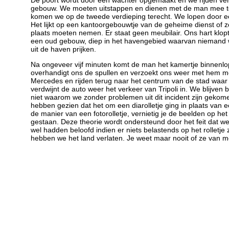
De poort wordt door een wachter opgemaakt en we rijden ver
gebouw. We moeten uitstappen en dienen met de man mee te
komen we op de tweede verdieping terecht. We lopen door ee
Het lijkt op een kantoorgebouwtje van de geheime dienst of 
plaats moeten nemen. Er staat geen meubilair. Ons hart klopt 
een oud gebouw, diep in het havengebied waarvan niemand we
uit de haven prijken.
Na ongeveer vijf minuten komt de man het kamertje binnenlope
overhandigt ons de spullen en verzoekt ons weer met hem me
Mercedes en rijden terug naar het centrum van de stad waa
verdwijnt de auto weer het verkeer van Tripoli in. We blijven
niet waarom we zonder problemen uit dit incident zijn gekom
hebben gezien dat het om een diarolletje ging in plaats van een
de manier van een fotorolletje, vernietig je de beelden op het ro
gestaan. Deze theorie wordt ondersteund door het feit dat we
wel hadden beloofd indien er niets belastends op het rollet
hebben we het land verlaten. Je weet maar nooit of ze van 