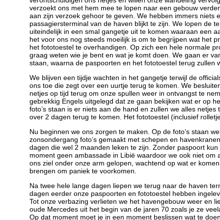
verontschuldigen ons netjes en willen onze wandeling vervolg
verzoekt ons met hem mee te lopen naar een gebouw verdero
aan zijn verzoek gehoor te geven. We hebben immers niets 
passagiersterminal van de haven blijkt te zijn. We lopen de t
uiteindelijk in een smal gangetje uit te komen waaraan een 
het voor ons nog steeds moeilijk is om te begrijpen wat het
het fototoestel te overhandigen. Op zich een hele normale pr
graag weten wie je bent en wat je komt doen. We gaan er vanu
staan, waarna de paspoorten en het fototoestel terug zullen
We blijven een tijdje wachten in het gangetje terwijl de offic
ons toe die zegt over een uurtje terug te komen. We besluiten
netjes op tijd terug om onze spullen weer in ontvangst te nem
gebrekkig Engels uitgelegd dat ze gaan bekijken wat er op he
foto’s staan is er niets aan de hand en zullen we alles netjes
over 2 dagen terug te komen. Het fototoestel (inclusief roll
Nu beginnen we ons zorgen te maken. Op de foto’s staan w
zonsondergang foto’s gemaakt met schepen en havenkranen o
dagen die wel 2 maanden leken te zijn. Zonder paspoort kun je
moment geen ambassade in Libië waardoor we ook niet om 
ons ziel onder onze arm gelopen, wachtend op wat er komen z
brengen om paniek te voorkomen.
Na twee hele lange dagen liepen we terug naar de haven term
dagen eerder onze paspoorten en fototoestel hebben ingele
Tot onze verbazing verlieten we het havengebouw weer en li
oude Mercedes uit het begin van de jaren 70 zoals je ze veel
Op dat moment moet je in een moment beslissen wat te doen