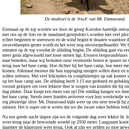
De muilezel is de 'truck' van Mt. Damavand.
Eenmaal op de top worden we door de groep Koerden hartelijk ontva
met ons op de foto en de standaard groepsfoto’s worden met veel plez
echter beginnen te sneeuwen en de wind begint te draaien waardoor 
zwaveldampen groter wordt en het weer nog onvoorspelbaarder. We b
minuten op de top voordat de afdaling begint. De afdaling gaat via ee
meer gruis afgewisseld met losse stenen ligt. Ervaren bergwandelaars 
naar beneden, maar wij besluiten onze vermoeide benen te sparen en
terug naar het base camp. Hoe dichter bij het base camp, hoe meer m
komen. Allemaal mensen die hun toppoging morgen willen doen en nu
willen oefenen. Met veel felicitaties en complimentjes op zak kome
op het base camp aan. De afdaling heeft 3.15 uur geduurd en gelukkig
vooruit gelopen om voor lekkere thee te zorgen van kruiden die hij o
dag plukte. Daar knapt een mens van op! Die middag hangen we moe
het base camp. Steeds meer Iraniërs arriveren voor hun weekeindje w
erg plezierige sfeer. Mt. Damavand kijkt weer op ons neer terwijl hij
uitstoot. Het is super om te weten dat we die zware roker hebben be
Na een goede nacht slapen zijn we de volgende dag weer lekker fit. I
weer terug naar de bewoonde wereld op 2950 meter. Langzaam komt 
daarmee de klaprozen weer terug. Ook al zijn we zelden zo moe gewee