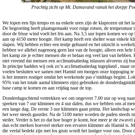
Prachtig zicht op Mt. Damavand vanuit het dorpje Poo
We lopen een fijn tempo en na enkele uren zijn de klaprozen uit het 
De begroeiing heeft plaatsgemaakt voor ruige rotsen, de temperatuur i
door de frisse wind voelt het fris aan. Na 3,5 uur lopen komen we o
aan op 4150 meter hoogte. Het kamp heeft een shelter waar enkele k
slapen. Wij hebben echter een tentje gehuurd en het uitzicht is werkel
hebben we allebei nagenoeg geen last van de hoogte, alleen een hele l
het kamp zie je echter mensen die er helaas erg veel last van hebben.
niet vreemd dat mensen een acclimatisatiedag inlassen alvorens zij h
In principe hadden wij ook zo’n acclimatisatiedag ingepland , maar o
voelen besluiten we samen met Hamid om morgen onze toppoging te
is het immers rustiger omdat het weekeinde pas s’middags begint. Lok
95% van het totale aantal klimmers zijn) gebruiken de donderdagmidd
base camp te komen en aan vrijdag naar de top.
Donderdagochtend vertrekken we om ongeveer 7.00 uur op weg naar 
spreken van 7 uur klimmen en 4 uur dalen, dus we hebben ons al men
een lange dag. De eerste 3 uur klimmen gaan prima. Het landschap wo
het weer steeds guurder. Na de 5100 meter worden de paden steeds mi
steiler. Verder is het zo dat hoe hoger je komt, hoe meer je de zwavel 
dan echt merken hoeveel sterker een ervaren klimmer als Hamid is. Me
die veelal bedekt zijn met los gruis wordt het lastiger voor ons. Door d