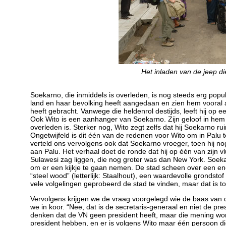
Het inladen van de jeep d
Soekarno, die inmiddels is overleden, is nog steeds erg popul
land en haar bevolking heeft aangedaan en zien hem vooral al
heeft gebracht. Vanwege die heldenrol destijds, leeft hij op 
Ook Wito is een aanhanger van Soekarno. Zijn geloof in hem g
overleden is. Sterker nog, Wito zegt zelfs dat hij Soekarno r
Ongetwijfeld is dit één van de redenen voor Wito om in Palu te
verteld ons vervolgens ook dat Soekarno vroeger, toen hij n
aan Palu. Het verhaal doet de ronde dat hij op één van zijn 
Sulawesi zag liggen, die nog groter was dan New York. Soeka
om er een kijkje te gaan nemen. De stad scheen over een e
“steel wood” (letterlijk: Staalhout), een waardevolle grondst
vele volgelingen geprobeerd de stad te vinden, maar dat is 
Vervolgens krijgen we de vraag voorgelegd wie de baas van 
we in koor. “Nee, dat is de secretaris-generaal en niet de pre
denken dat de VN geen president heeft, maar die mening wor
president hebben, en er is volgens Wito maar één persoon di