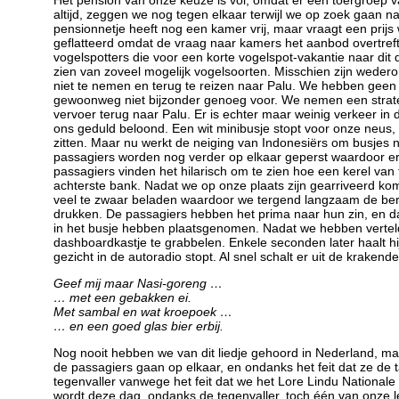
Het pension van onze keuze is vol, omdat er een toergroep v
altijd, zeggen we nog tegen elkaar terwijl we op zoek gaan 
pensionnetje heeft nog een kamer vrij, maar vraagt een prijs
geflatteerd omdat de vraag naar kamers het aanbod overtreft, 
vogelspotters die voor een korte vogelspot-vakantie naar dit 
zien van zoveel mogelijk vogelsoorten. Misschien zijn wedero
niet te nemen en terug te reizen naar Palu. We hebben geen 
gewoonweg niet bijzonder genoeg voor. We nemen een strateg
vervoer terug naar Palu. Er is echter maar weinig verkeer in
ons geduld beloond. Een wit minibusje stopt voor onze neus, m
zitten. Maar nu werkt de neiging van Indonesiërs om busjes n
passagiers worden nog verder op elkaar geperst waardoor er 
passagiers vinden het hilarisch om te zien hoe een kerel van
achterste bank. Nadat we op onze plaats zijn gearriveerd kom
veel te zwaar beladen waardoor we tergend langzaam de berg
drukken. De passagiers hebben het prima naar hun zin, en da
in het busje hebben plaatsgenomen. Nadat we hebben verteld 
dashboardkastje te grabbelen. Enkele seconden later haalt hij 
gezicht in de autoradio stopt. Al snel schalt er uit de krakend
Geef mij maar Nasi-goreng …
… met een gebakken ei.
Met sambal en wat kroepoek …
… en een goed glas bier erbij.
Nog nooit hebben we van dit liedje gehoord in Nederland, maar
de passagiers gaan op elkaar, en ondanks het feit dat ze de 
tegenvaller vanwege het feit dat we het Lore Lindu Nationale 
wordt deze dag, ondanks de tegenvaller, toch één van onze le