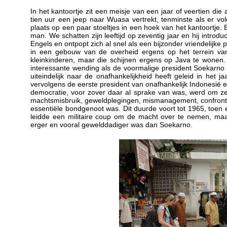
In het kantoortje zit een meisje van een jaar of veertien die 
tien uur een jeep naar Wuasa vertrekt, tenminste als er v
plaats op een paar stoeltjes in een hoek van het kantoortje. 
man. We schatten zijn leeftijd op zeventig jaar en hij intro
Engels en ontpopt zich al snel als een bijzonder vriendelijke 
in een gebouw van de overheid ergens op het terrein van 
kleinkinderen, maar die schijnen ergens op Java te wonen. 
interessante wending als de voormalige president Soekarno
uiteindelijk naar de onafhankelijkheid heeft geleid in het 
vervolgens de eerste president van onafhankelijk Indonesië e
democratie, voor zover daar al sprake van was, werd om z
machtsmisbruik, geweldplegingen, mismanagement, confrontatie
essentiële bondgenoot was. Dit duurde voort tot 1965, toen
leidde een militaire coup om de macht over te nemen, maar
erger en vooral gewelddadiger was dan Soekarno.