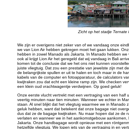
Zicht op het stadje Ternate
We zijn er overigens niet zeker van of we vandaag onze eindb
we van Lion Air hebben gekregen moet het gaan lukken. Onze 
hebben in zowel Manado als Jakarta. In Manado hebben we veer
ook al krijgt Lion Air het geregeld dat wij vandaag in Bali ar
komen tot de conclusie dat we het ons niet kunnen voorstel
juiste vliegtuig. Dat zou een prestatie van jewelste zijn me
de belangrijkste spullen er uit te halen en toch maar in de 
kabels van de computer en fotoapparatuur, de calculators van
kwijtraken zou dat echt een kleine ramp zijn. We checken ve
een klein oud vrachtwagentje verdwijnen. Op goed geluk!
Onze eerste vlucht vertrekt met een vertraging van een half 
veertig minuten naar tien minuten. Wanneer we echter in Man
staan. Al snel blijkt dat het vliegtuig waarmee we in Manado
geluk hebben, want dat betekent dat onze bagage niet overg
dus dat ze de bagage kwijtraken. Nu maar hopen dat ze de r
verlaten en wanneer we in het aankomstgebouw aankomen, kr
Jakarta. Onze handbagage wordt opnieuw met een röntgenma
hetzelfde vliegtuig. We lopen iets van de vertraging in en ver