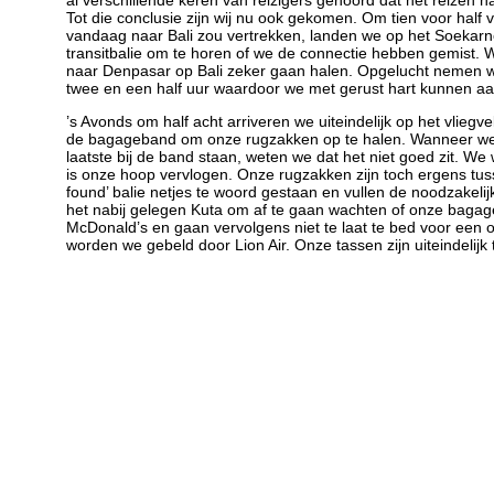
al verschillende keren van reizigers gehoord dat het reizen n
Tot die conclusie zijn wij nu ook gekomen. Om tien voor half v
vandaag naar Bali zou vertrekken, landen we op het Soekarn
transitbalie om te horen of we de connectie hebben gemist. 
naar Denpasar op Bali zeker gaan halen. Opgelucht nemen we p
twee en een half uur waardoor we met gerust hart kunnen a
’s Avonds om half acht arriveren we uiteindelijk op het vli
de bagageband om onze rugzakken op te halen. Wanneer we e
laatste bij de band staan, weten we dat het niet goed zit. We
is onze hoop vervlogen. Onze rugzakken zijn toch ergens tus
found’ balie netjes te woord gestaan en vullen de noodzakeli
het nabij gelegen Kuta om af te gaan wachten of onze bagage 
McDonald’s en gaan vervolgens niet te laat te bed voor een o
worden we gebeld door Lion Air. Onze tassen zijn uiteindelij