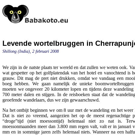
Levende wortelbruggen in Cherrapunj
Shillong (India), 2 februari 2008
We zijn in de natste plaats ter wereld en dat zullen we weten ook. V
wat gespetter op het golfplatendak van het hotel en vanochtend is he
grauw. Dit mag de pret niet drukken, omdat we vandaag een moo
boeg hebben. We gaan namelijk de unieke boomwortelbruggen 
moeten we ongeveer 20 kilometer lopen en tijdens deze wandelin
700 meter dalen en stijgen. In de reisboeken staat dat de wandeling
geoefende wandelaars, dus we zijn gewaarschuwd.
Na het ontbijt beginnen we om 8 uur met de wandeling en het weer li
Dat is niet zo vreemd, aangezien het op de meest regenachtige p
“droge”tijd (niet moessontijd) helemaal niet zo nat is. Te
moessonmaanden meer dan 3.800 mm regen valt, valt er in januari v
mm en in sommige jaren zelfs helemaal niets. Wanneer na een halfu