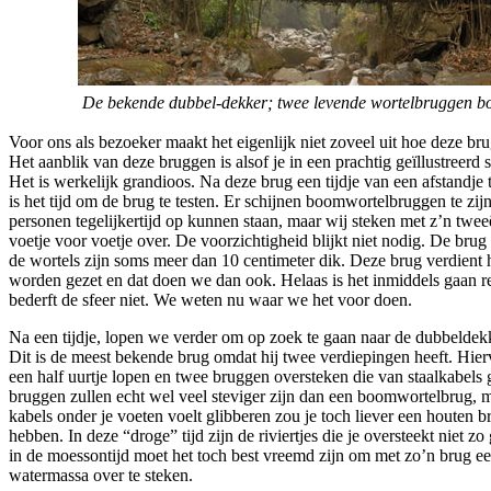
De bekende dubbel-dekker; twee levende wortelbruggen b
Voor ons als bezoeker maakt het eigenlijk niet zoveel uit hoe deze bru
Het aanblik van deze bruggen is alsof je in een prachtig geïllustreerd 
Het is werkelijk grandioos. Na deze brug een tijdje van een afstandj
is het tijd om de brug te testen. Er schijnen boomwortelbruggen te zi
personen tegelijkertijd op kunnen staan, maar wij steken met z’n twee
voetje voor voetje over. De voorzichtigheid blijkt niet nodig. De brug 
de wortels zijn soms meer dan 10 centimeter dik. Deze brug verdient 
worden gezet en dat doen we dan ook. Helaas is het inmiddels gaan r
bederft de sfeer niet. We weten nu waar we het voor doen.
Na een tijdje, lopen we verder om op zoek te gaan naar de dubbelde
Dit is de meest bekende brug omdat hij twee verdiepingen heeft. Hi
een half uurtje lopen en twee bruggen oversteken die van staalkabels
bruggen zullen echt wel veel steviger zijn dan een boomwortelbrug, 
kabels onder je voeten voelt glibberen zou je toch liever een houten b
hebben. In deze “droge” tijd zijn de riviertjes die je oversteekt niet z
in de moessontijd moet het toch best vreemd zijn om met zo’n brug e
watermassa over te steken.