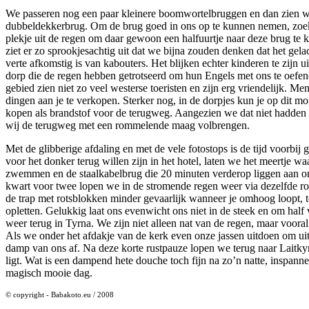
We passeren nog een paar kleinere boomwortelbruggen en dan zien 
dubbeldekkerbrug. Om de brug goed in ons op te kunnen nemen, zoe
plekje uit de regen om daar gewoon een halfuurtje naar deze brug te 
ziet er zo sprookjesachtig uit dat we bijna zouden denken dat het gel
verte afkomstig is van kabouters. Het blijken echter kinderen te zijn ui
dorp die de regen hebben getrotseerd om hun Engels met ons te oefen
gebied zien niet zo veel westerse toeristen en zijn erg vriendelijk. Men
dingen aan je te verkopen. Sterker nog, in de dorpjes kun je op dit 
kopen als brandstof voor de terugweg. Aangezien we dat niet hadden
wij de terugweg met een rommelende maag volbrengen.
Met de glibberige afdaling en met de vele fotostops is de tijd voorbi
voor het donker terug willen zijn in het hotel, laten we het meertje wa
zwemmen en de staalkabelbrug die 20 minuten verderop liggen aan o
kwart voor twee lopen we in de stromende regen weer via dezelfde rou
de trap met rotsblokken minder gevaarlijk wanneer je omhoog loopt, to
opletten. Gelukkig laat ons evenwicht ons niet in de steek en om half v
weer terug in Tyrna. We zijn niet alleen nat van de regen, maar voora
Als we onder het afdakje van de kerk even onze jassen uitdoen om ui
damp van ons af. Na deze korte rustpauze lopen we terug naar Laitk
ligt. Wat is een dampend hete douche toch fijn na zo’n natte, inspann
magisch mooie dag.
© copyright - Babakoto.eu / 2008