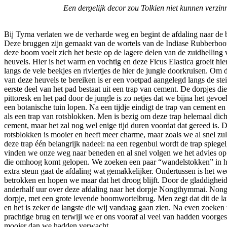
Een dergelijk decor zou Tolkien niet kunnen verzin
Bij Tyrna verlaten we de verharde weg en begint de afdaling naar d
Deze bruggen zijn gemaakt van de wortels van de Indiase Rubberboom
deze boom voelt zich het beste op de lagere delen van de zuidhelling 
heuvels. Hier is het warm en vochtig en deze Ficus Elastica groeit hier
langs de vele beekjes en riviertjes de hier de jungle doorkruisen. Om 
van deze heuvels te bereiken is er een voetpad aangelegd langs de stei
eerste deel van het pad bestaat uit een trap van cement. De dorpjes di
pittoresk en het pad door de jungle is zo netjes dat we bijna het gevo
een botanische tuin lopen. Na een tijdje eindigt de trap van cement en
als een trap van rotsblokken. Men is bezig om deze trap helemaal dic
cement, maar het zal nog wel enige tijd duren voordat dat gereed is. D
rotsblokken is mooier en heeft meer charme, maar zoals we al snel zu
deze trap één belangrijk nadeel: na een regenbui wordt de trap spiege
vinden we onze weg naar beneden en al snel volgen we het advies o
die omhoog komt gelopen. We zoeken een paar “wandelstokken” in he
extra steun gaat de afdaling wat gemakkelijker. Ondertussen is het w
betrokken en hopen we maar dat het droog blijft. Door de gladdighe
anderhalf uur over deze afdaling naar het dorpje Nongthymmai. Nong
dorpje, met een grote levende boomwortelbrug. Men zegt dat dit de lang
en het is zeker de langste die wij vandaag gaan zien. Na even zoeke
prachtige brug en terwijl we er ons vooraf al veel van hadden voorgest
mooier dan we hadden verwacht.