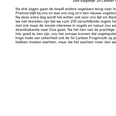
Een koppeltje Sri Lankan
Na drie dagen gaan de twaalf andere vogelaars terug naar hu
Pramod blijft bij ons en laat ons nog zo’n tien nieuwe vogels
Na deze extra dag wordt het echter ook voor ons tijd om Back
we niet tevreden zijn dat we ruim 100 verschillende vogels he
met ook maar de minste interesse in vogels en natuur zou 
strandvakantie naar Goa gaan. Na het zien van de prachtige
hier goed te zien zijn, zou het zomaar kunnen dat vogelspott
hoge mate van zekerheid ook de Sri Lankan Frogmouth op je vog
hebben moeten wachten, maar die het wachten meer dan wa