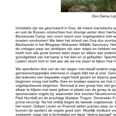
Een Dama Lijs
Inmiddels zijn we gearriveerd in Goa, de meest toeristische 
en ook de Russen ontvluchten hun strenge winter door hierh
Backwoods Camp, een soort resort voor vogelspotters met een
moeten voorkomen! We laten het strand van Goa dus voorlop
Backwoods in het Bhagwan Mahaveer Wildlife Sanctuary. Het
de cottages waar we verblijven zijn zeer netjes en hebben ee
heeft men alle grote bomen laten staan en alleen wat onder
grondgebied van het kamp is het één en al gefladder. Spech
Lijster) stoort zich er niet aan als we toe staan te kijken hoe
We spenderen drie van de vier dagen met twaalf andere voge
gemeenschappelijke interesse in vogels klikt het al snel. Ge
dat iedereen een bepaalde vogel heeft gezien en daarna gaa
beginnen vroeg met koffie, thee en koekjes waarna we met z’
vogelspotsessie beginnen. Normaal is een groep hier niet gro
elkaar te blijven met twee gidsen in plaats van de groep te sp
spectaculaire vogels bij, waaronder drie soorten Neushoornv
Pied Hornbill) en de prachtige Malabar Trogon. Omstreeks 9:00 u
prima verzorgt. Na het ontbijt begint de tweede vogelsessie.
het resort. Gidsen Leven en Pramod weten precies waar ze m
kunnen de spotters de vogels goed zien. Moeilijk vindbare vo
zoekwerk, maar het is formidabel om deze “dwerg ijsvogel” 